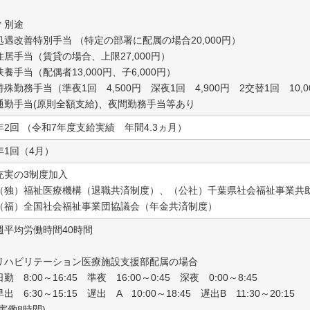
＊別途
処遇改善特別手当 （特定の部署に配属の場合20,000円）
住居手当（賃貸の場合、上限27,000円）
扶養手当（配偶者13,000円、子6,000円）
特殊勤務手当（準夜1回 4,500円 深夜1回 4,900円 2交替1回 10,0
通勤手当(原則全額支給)、夜間勤務手当等あり
年2回 （令和7年度支給実績 年間4.3ヵ月）
年1回（4月）
充実の3制度加入
（独）福祉医療機構（退職共済制度）、（公社）千葉県社会福祉事業共
（福）全国社会福祉事業団協議会（年金共済制度）
週平均労働時間40時間
リハビリテーション医療施設支援部配属の場合
日勤 8:00～16:45 準夜 16:00～0:45 深夜 0:00～8:45
早出 6:30～15:15 遅出 A 10:00～18:45 遅出B 11:30～20:15
(実働8時間)