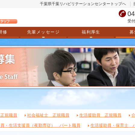
千葉県千葉リハビリテーションセンタートップへ
04
受付
研修
先輩メッセージ
福利厚生
募
 正規職員
社会福祉士 正規職員
生活援助員 正規職員
助員・生活支援員（夜勤専従） パート職員
生活援助員・保育士 