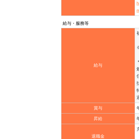
h
給与・服務等
給与
賞与
昇給
退職金