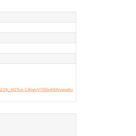
）
ewZZK_6GTcp-CAIqjyV7DDo69A/viewfor