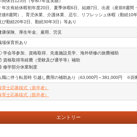
年間休日123日（令和7年度実績）
＊年次有給休暇初年度20日、夏季休暇6日、結婚7日、出産（産前8週間
産後8週間）、育児休業、介護休業、忌引、リフレッシュ休暇（勤続10
及び勤続20年2日、勤続30年3日）等あり
健康保険、厚生年金、雇用、労災
職場保育所あり
① 学会等参加、資格取得、先進施設見学、海外研修の旅費補助
② 資格取得等経費（受験及び通学等）補助
③ 修学部分休業制度
入職に伴う転居時 引越し費用の補助あり（63,000円～381,000円 
保育士応募様式（新卒者）
保育士応募様式（既卒者）
エントリー