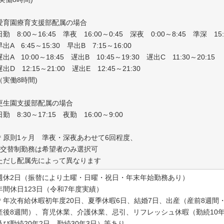
愛育園療育支援部配属の場合
日勤 8:00～16:45 準夜 16:00～0:45 深夜 0:00～8:45 準深 15:
早出A 6:45～15:30 早出B 7:15～16:00
遅出A 10:00～18:45 遅出B 10:45～19:30 遅出C 11:30～20:15
遅出D 12:15～21:00 遅出E 12:45～21:30
（実働8時間)
更生園支援部配属の場合
日勤 8:30～17:15 夜勤 16:00～9:00
＊原則1ヶ月 準夜・深夜あわせて6回程度、
2交替制勤務は希望者のみ選択可
ただし配属先によって異なります
週休2日（振替により土曜・日曜・祝日・年末年始勤務あり）
年間休日123日（令和7年度実績）
＊年次有給休暇初年度20日、夏季休暇6日、結婚7日、出産（産前8週間
産後8週間）、育児休業、介護休業、忌引、リフレッシュ休暇（勤続10
及び勤続20年2日、勤続30年3日）等あり