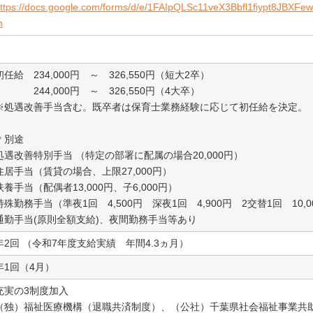
ttps://docs.google.com/forms/d/e/1FAIpQLSc11veX3Bbfl1fiypt8JBXF
m
初任給 234,000円 ～ 326,550円（短大2卒）
244,000円 ～ 326,550円（4大卒）
※処遇改善手当含む。既卒者は保育士業務経験に応じて初任給を決定。
＊別途
処遇改善特別手当 （特定の部署に配属の場合20,000円）
住居手当（賃貸の場合、上限27,000円）
扶養手当（配偶者13,000円、子6,000円）
特殊勤務手当（準夜1回 4,500円 深夜1回 4,900円 2交替1回 10,0
通勤手当(原則全額支給)、夜間勤務手当等あり
年2回 （令和7年度支給実績 年間4.3ヵ月）
年1回（4月）
充実の3制度加入
（独）福祉医療機構（退職共済制度）、（公社）千葉県社会福祉事業共