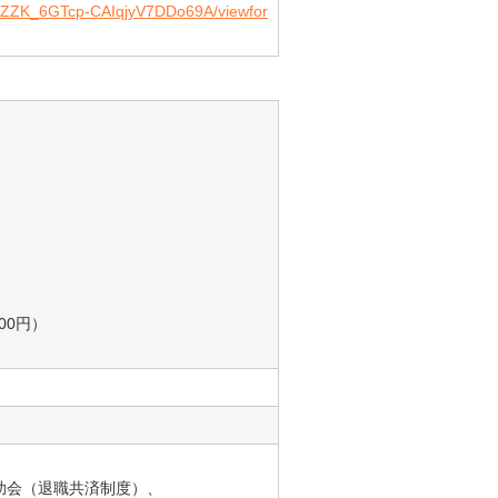
ewZZK_6GTcp-CAIqjyV7DDo69A/viewfor
00円）
助会（退職共済制度）、