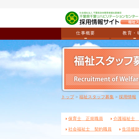
仕事概要
教育・
トップ
>
福祉スタッフ募集
>
採用情報
保育士 正規職員
介護福祉士
社会福祉士 契約職員
生活援