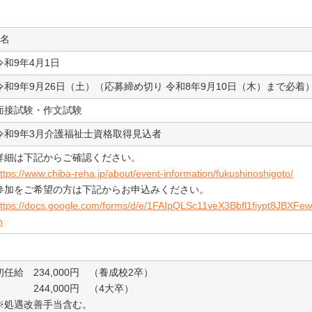
5名
令和9年4月1日
令和9年9月26日（土）（応募締め切り 令和8年9月10日（木）まで必着
面接試験・作文試験
令和9年3月介護福祉士資格取得見込者
詳細は下記からご確認ください。
ttps://www.chiba-reha.jp/about/event-information/fukushinoshigoto/
参加をご希望の方は下記からお申込みください。
ttps://docs.google.com/forms/d/e/1FAIpQLSc11veX3Bbfl1fiypt8JBXF
m
初任給 234,000円 （養成校2卒）
244,000円 （4大卒）
※処遇改善手当含む。