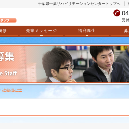
千葉県千葉リハビリテーションセンタートップへ
04
受付
研修
先輩メッセージ
福利厚生
募
>
社会福祉士