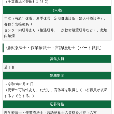
（千葉市緑区誉田町1-45-2）
その他
年次（有給）休暇、夏季休暇、定期健康診断（婦人科検診等）、
各種予防接種あり
センター内研修あり（接遇研修、一次救命処置研修など）、敷地
内禁煙
理学療法士・作業療法士・言語聴覚士（パート職員）
募集人員
若干名
勤務期間
～令和8年3月31日
（更新の可能性あり。ただし、育休等を取得している職員が復帰
するまでとする。)
応募資格
理学療法士・作業療法士・言語聴覚士の資格をお持ちの方