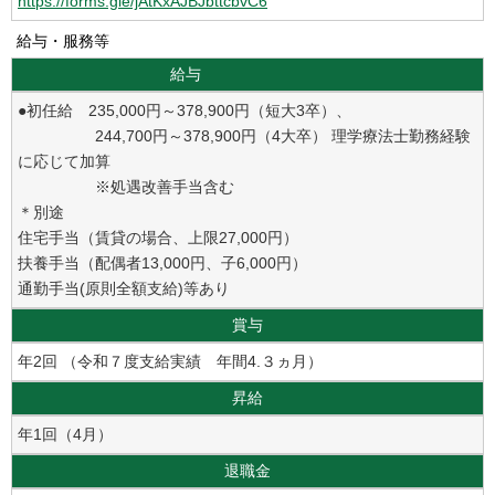
https://forms.gle/jAtKxAJBJbttcbvC6
給与・服務等
給与
●初任給 235,000円～378,900円（短大3卒）、
244,700円～378,900円（4大卒） 理学療法士勤務経験
に応じて加算
※処遇改善手当含む
＊別途
住宅手当（賃貸の場合、上限27,000円）
扶養手当（配偶者13,000円、子6,000円）
通勤手当(原則全額支給)等あり
賞与
年2回 （令和７度支給実績 年間4.３ヵ月）
昇給
年1回（4月）
退職金