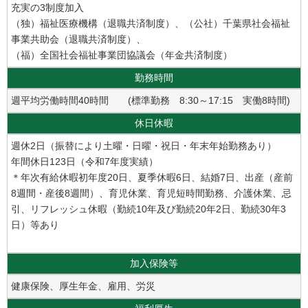
充実の3制度加入
（独）福祉医療機構（退職共済制度）、（公社）千葉県社会福祉
事業共助会（退職共済制度）、
（福）全国社会福祉事業団協議会（年金共済制度）
勤務時間
週平均労働時間40時間 (標準勤務 8:30～17:15 実働8時間)
休日休暇
週休2日（振替により土曜・日曜・祝日・年末年始勤務あり）
年間休日123日（令和7年度実績）
＊年次有給休暇初年度20日、夏季休暇6日、結婚7日、出産（産前
8週間・産後8週間）、育児休業、育児短時間勤務、介護休業、忌
引、リフレッシュ休暇（勤続10年及び勤続20年2日、勤続30年3
日）等あり
加入保険等
健康保険、厚生年金、雇用、労災