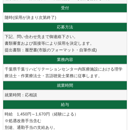
受付
随時(採用が決まり次第終了)
応募方法
下記、問い合わせ先まで御連絡下さい。
書類審査および面接等により採用を決定します。
提出書類：履歴書(市販のフォーマット・自筆作成)
業務内容
千葉県千葉リハビリテーションセンター内医療施設における理学
療法士・作業療法士・言語聴覚士業務に従事します。
就業時間
就業時間：応相談
給与
時給 1,450円～1,670円（経験による）
※処遇改善手当含む
別途、通勤手当の支給あり。