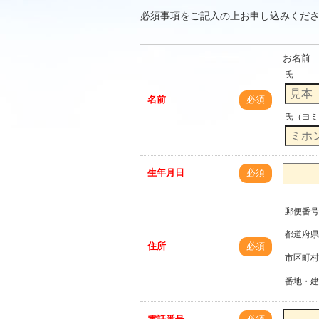
必須事項をご記入の上お申し込みくだ
お名前
氏
名前
必須
氏（ヨミ
生年月日
必須
郵便番号
都道府県
住所
必須
市区町村
番地・建